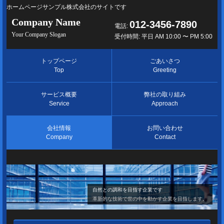
ホームページサンプル株式会社のサイトです
Company Name
012-3456-7890
電話:
Your Company Slogan
受付時間: 平日 AM 10:00 〜 PM 5:00
トップページ
ごあいさつ
Top
Greeting
サービス概要
弊社の取り組み
Service
Approach
会社情報
お問い合わせ
Company
Contact
自然との調和を目指す企業です
革新的な技術で世の中を動かす企業を目指します。