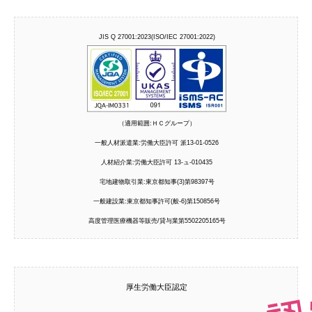
JIS Q 27001:2023(ISO/IEC 27001:2022)
（適用範囲:ＨＣグループ）
一般人材派遣業:労働大臣許可 派13-01-0526
人材紹介業:労働大臣許可 13-ュ-010435
宅地建物取引業:東京都知事(3)第98397号
一般建設業:東京都知事許可(般-6)第150856号
高度管理医療機器等販売/貸与業第5502205165号
厚生労働大臣認定