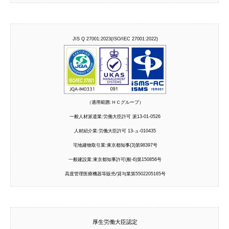
JIS Q 27001:2023(ISO/IEC 27001:2022)
（適用範囲:ＨＣグループ）
一般人材派遣業:労働大臣許可 派13-01-0526
人材紹介業:労働大臣許可 13-ュ-010435
宅地建物取引業:東京都知事(3)第98397号
一般建設業:東京都知事許可(般-6)第150856号
高度管理医療機器等販売/貸与業第5502205165号
厚生労働大臣認定