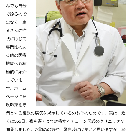
んでも自分
で診るので
はなく、患
者さんの症
状に応じて
専門性のあ
る他の医療
機関へも積
極的に紹介
していま
す。ホーム
ページに高
度医療を専
門とする複数の病院を掲示しているのもそのためです。実は、近
くに365日、夜も遅くまで診療するチェーン形式のクリニックが
開業しました。お勤めの方や、緊急時には良いと思いますが、経