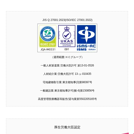
JIS Q 27001:2023(ISO/IEC 27001:2022)
（適用範囲:ＨＣグループ）
一般人材派遣業:労働大臣許可 派13-01-0526
人材紹介業:労働大臣許可 13-ュ-010435
宅地建物取引業:東京都知事(3)第98397号
一般建設業:東京都知事許可(般-6)第150856号
高度管理医療機器等販売/貸与業第5502205165号
厚生労働大臣認定