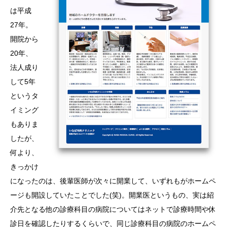
は平成
27年。
開院から
20年、
法人成り
して5年
というタ
イミング
もありま
したが、
何より、
きっかけ
になったのは、後輩医師が次々に開業して、いずれもがホームペ
ージも開設していたことでした(笑)。開業医というもの、実は紹
介先となる他の診療科目の病院についてはネットで診療時間や休
診日を確認したりするくらいで、同じ診療科目の病院のホームペ