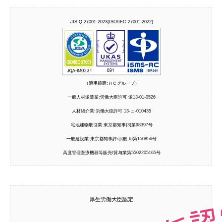
JIS Q 27001:2023(ISO/IEC 27001:2022)
（適用範囲:ＨＣグループ）
一般人材派遣業:労働大臣許可 派13-01-0526
人材紹介業:労働大臣許可 13-ュ-010435
宅地建物取引業:東京都知事(3)第98397号
一般建設業:東京都知事許可(般-6)第150856号
高度管理医療機器等販売/貸与業第5502205165号
厚生労働大臣認定