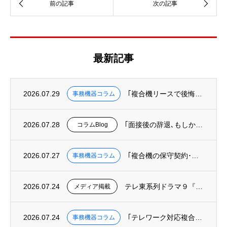
最新記事
2026.07.29
｢複合機リースで後悔しないために知っておくべき３つのこと｣を掲載
事務機器コラム
2026.07.28
｢面接後の辞退､もしかして“オフィスというUI”の欠陥が原因かも?｣を掲載
コラムBlog
2026.07.27
｢複合機の保守契約･カウンター料金を徹底解説｜トータルコストの正しい計算方法｣を掲載
事務機器コラム
2026.07.24
テレ東系列ドラマ９『リーガルビート –逆転の法廷–』へ美術協力しました
メディア掲載
2026.07.24
｢テレワーク対応複合機の選び方｜リモート印刷･クラウド保存ができる機種と業者｣を掲載
事務機器コラム