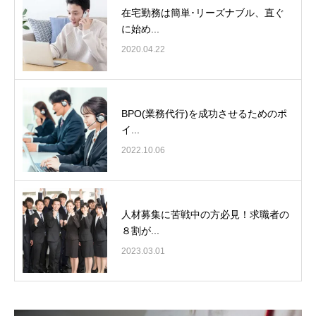
在宅勤務は簡単･リーズナブル、直ぐ
に始め...
2020.04.22
BPO(業務代行)を成功させるためのポ
イ...
2022.10.06
人材募集に苦戦中の方必見！求職者の
８割が...
2023.03.01