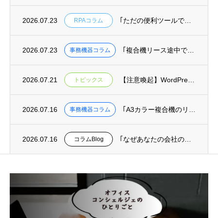
2026.07.23
｢ただの便利ツールではもったいない！RPAを組織を変える武器にする方法｣を掲載
RPAコラム
2026.07.23
｢複合機リース途中での機種変更･乗り換えは可能？費用と手続きを解説｣を掲載
事務機器コラム
2026.07.21
【注意喚起】WordPressの重大な安全上の問題(脆弱性)に関するお知らせ
トピックス
2026.07.16
｢A3カラー複合機のリース料金相場｜月間印刷枚数別コスト目安と機種比較｣を掲載
事務機器コラム
2026.07.16
｢なぜあなたの会社の迷惑メール対策は、最悪の事態を防げないのか？｣を掲載
コラムBlog