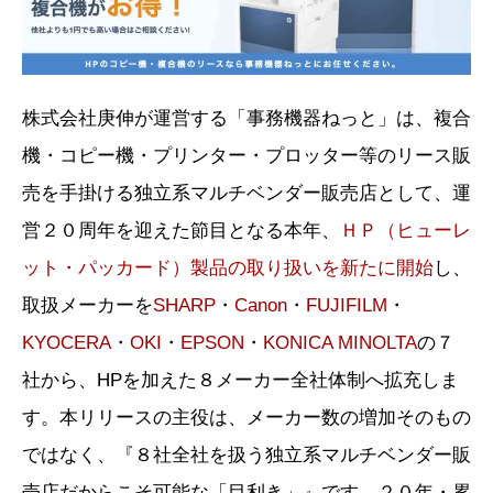
株式会社庚伸が運営する「事務機器ねっと」は、複合
機・コピー機・プリンター・プロッター等のリース販
売を手掛ける独立系マルチベンダー販売店として、運
営２０周年を迎えた節目となる本年、
ＨＰ（ヒューレ
ット・パッカード）製品の取り扱いを新たに開始
し、
取扱メーカーを
SHARP
・
Canon
・
FUJIFILM
・
KYOCERA
・
OKI
・
EPSON
・
KONICA MINOLTA
の７
社から、HPを加えた８メーカー全社体制へ拡充しま
す。本リリースの主役は、メーカー数の増加そのもの
ではなく、『８社全社を扱う独立系マルチベンダー販
売店だからこそ可能な「目利き」』です。２０年・累