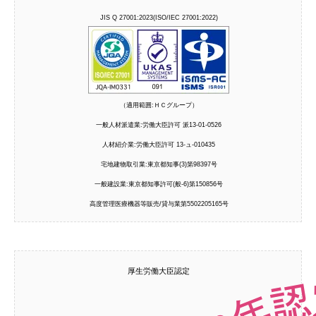
JIS Q 27001:2023(ISO/IEC 27001:2022)
（適用範囲:ＨＣグループ）
一般人材派遣業:労働大臣許可 派13-01-0526
人材紹介業:労働大臣許可 13-ュ-010435
宅地建物取引業:東京都知事(3)第98397号
一般建設業:東京都知事許可(般-6)第150856号
高度管理医療機器等販売/貸与業第5502205165号
厚生労働大臣認定