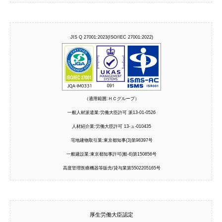
JIS Q 27001:2023(ISO/IEC 27001:2022)
（適用範囲:ＨＣグループ）
一般人材派遣業:労働大臣許可 派13-01-0526
人材紹介業:労働大臣許可 13-ュ-010435
宅地建物取引業:東京都知事(3)第98397号
一般建設業:東京都知事許可(般-6)第150856号
高度管理医療機器等販売/貸与業第5502205165号
厚生労働大臣認定