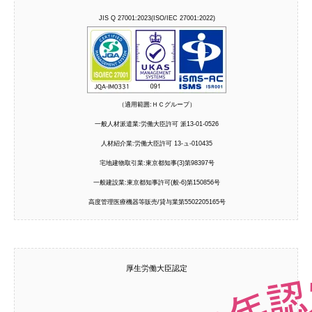
JIS Q 27001:2023(ISO/IEC 27001:2022)
（適用範囲:ＨＣグループ）
一般人材派遣業:労働大臣許可 派13-01-0526
人材紹介業:労働大臣許可 13-ュ-010435
宅地建物取引業:東京都知事(3)第98397号
一般建設業:東京都知事許可(般-6)第150856号
高度管理医療機器等販売/貸与業第5502205165号
厚生労働大臣認定