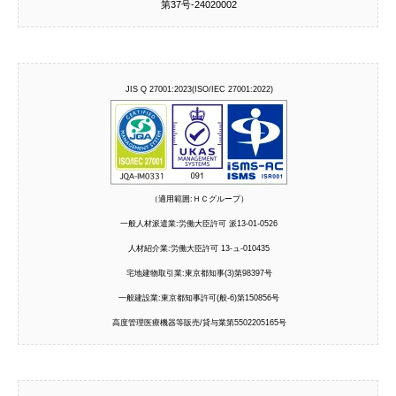
第37号‐24020002
JIS Q 27001:2023(ISO/IEC 27001:2022)
（適用範囲:ＨＣグループ）
一般人材派遣業:労働大臣許可 派13-01-0526
人材紹介業:労働大臣許可 13-ュ-010435
宅地建物取引業:東京都知事(3)第98397号
一般建設業:東京都知事許可(般-6)第150856号
高度管理医療機器等販売/貸与業第5502205165号