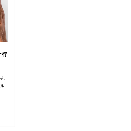
ぐ行
は、
グル