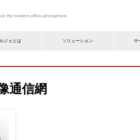
ce the modern office atmosphere.
ルジェとは
ソリューション
サ
像通信網