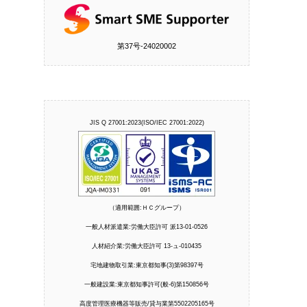
第37号‐24020002
JIS Q 27001:2023(ISO/IEC 27001:2022)
（適用範囲:ＨＣグループ）
一般人材派遣業:労働大臣許可 派13-01-0526
人材紹介業:労働大臣許可 13-ュ-010435
宅地建物取引業:東京都知事(3)第98397号
一般建設業:東京都知事許可(般-6)第150856号
高度管理医療機器等販売/貸与業第5502205165号