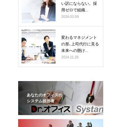
い訳にならない。採
用ゼロで組織...
2026.02.09
変わるマネジメント
の形､上司代行に見る
未来への懸け...
2024.11.28
あなたのオフィスの
システム担当者