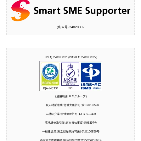
第37号‐24020002
JIS Q 27001:2023(ISO/IEC 27001:2022)
（適用範囲:ＨＣグループ）
一般人材派遣業:労働大臣許可 派13-01-0526
人材紹介業:労働大臣許可 13-ュ-010435
宅地建物取引業:東京都知事(3)第98397号
一般建設業:東京都知事許可(般-6)第150856号
高度管理医療機器等販売/貸与業第5502205165号