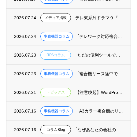
2026.07.24
テレ東系列ドラマ９『リーガルビート –逆転の法廷–』へ美術協力しました
メディア掲載
2026.07.24
｢テレワーク対応複合機の選び方｜リモート印刷･クラウド保存ができる機種と業者｣を掲載
事務機器コラム
2026.07.23
｢ただの便利ツールではもったいない！RPAを組織を変える武器にする方法｣を掲載
RPAコラム
2026.07.23
｢複合機リース途中での機種変更･乗り換えは可能？費用と手続きを解説｣を掲載
事務機器コラム
2026.07.21
【注意喚起】WordPressの重大な安全上の問題(脆弱性)に関するお知らせ
トピックス
2026.07.16
｢A3カラー複合機のリース料金相場｜月間印刷枚数別コスト目安と機種比較｣を掲載
事務機器コラム
2026.07.16
｢なぜあなたの会社の迷惑メール対策は、最悪の事態を防げないのか？｣を掲載
コラムBlog