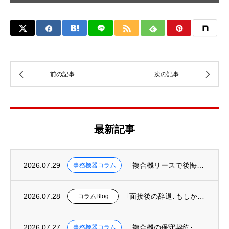
最新記事
2026.07.29
｢複合機リースで後悔しないために知っておくべき３つのこと｣を掲載
事務機器コラム
2026.07.28
｢面接後の辞退､もしかして“オフィスというUI”の欠陥が原因かも?｣を掲載
コラムBlog
2026.07.27
｢複合機の保守契約･カウンター料金を徹底解説｜トータルコストの正しい計算方法｣を掲載
事務機器コラム