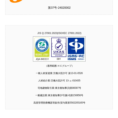
第37号‐24020002
JIS Q 27001:2023(ISO/IEC 27001:2022)
（適用範囲:ＨＣグループ）
一般人材派遣業:労働大臣許可 派13-01-0526
人材紹介業:労働大臣許可 13-ュ-010435
宅地建物取引業:東京都知事(3)第98397号
一般建設業:東京都知事許可(般-6)第150856号
高度管理医療機器等販売/貸与業第5502205165号