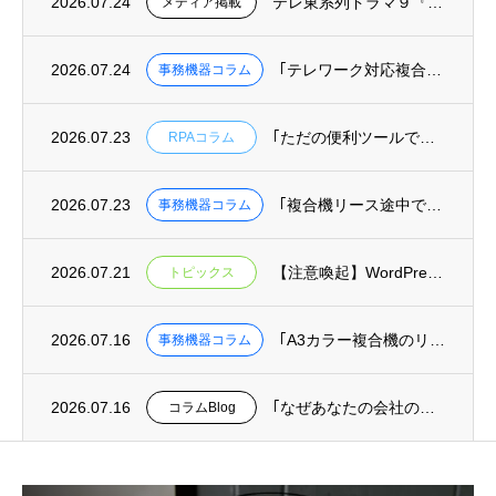
2026.07.24
テレ東系列ドラマ９『リーガルビート –逆転の法廷–』へ美術協力しました
メディア掲載
2026.07.24
｢テレワーク対応複合機の選び方｜リモート印刷･クラウド保存ができる機種と業者｣を掲載
事務機器コラム
2026.07.23
｢ただの便利ツールではもったいない！RPAを組織を変える武器にする方法｣を掲載
RPAコラム
2026.07.23
｢複合機リース途中での機種変更･乗り換えは可能？費用と手続きを解説｣を掲載
事務機器コラム
2026.07.21
【注意喚起】WordPressの重大な安全上の問題(脆弱性)に関するお知らせ
トピックス
2026.07.16
｢A3カラー複合機のリース料金相場｜月間印刷枚数別コスト目安と機種比較｣を掲載
事務機器コラム
2026.07.16
｢なぜあなたの会社の迷惑メール対策は、最悪の事態を防げないのか？｣を掲載
コラムBlog