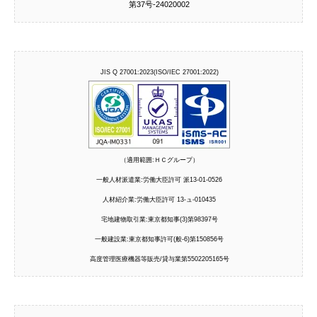
第37号‐24020002
JIS Q 27001:2023(ISO/IEC 27001:2022)
（適用範囲:ＨＣグループ）
一般人材派遣業:労働大臣許可 派13-01-0526
人材紹介業:労働大臣許可 13-ュ-010435
宅地建物取引業:東京都知事(3)第98397号
一般建設業:東京都知事許可(般-6)第150856号
高度管理医療機器等販売/貸与業第5502205165号