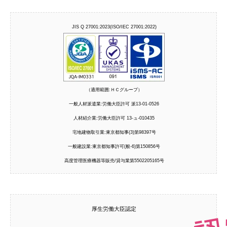
JIS Q 27001:2023(ISO/IEC 27001:2022)
（適用範囲:ＨＣグループ）
一般人材派遣業:労働大臣許可 派13-01-0526
人材紹介業:労働大臣許可 13-ュ-010435
宅地建物取引業:東京都知事(3)第98397号
一般建設業:東京都知事許可(般-6)第150856号
高度管理医療機器等販売/貸与業第5502205165号
厚生労働大臣認定