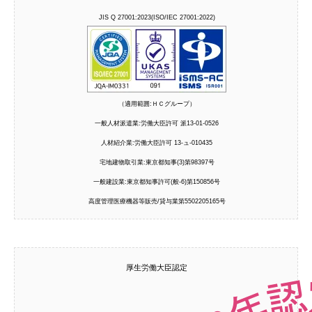
JIS Q 27001:2023(ISO/IEC 27001:2022)
（適用範囲:ＨＣグループ）
一般人材派遣業:労働大臣許可 派13-01-0526
人材紹介業:労働大臣許可 13-ュ-010435
宅地建物取引業:東京都知事(3)第98397号
一般建設業:東京都知事許可(般-6)第150856号
高度管理医療機器等販売/貸与業第5502205165号
厚生労働大臣認定