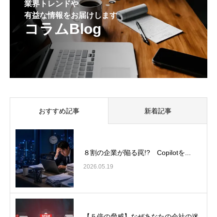
業界トレンドや
有益な情報をお届けします
コラムBlog
おすすめ記事
新着記事
８割の企業が陥る罠!? Copilotを...
2026.05.19
【５倍の脅威】なぜあなたの会社の迷