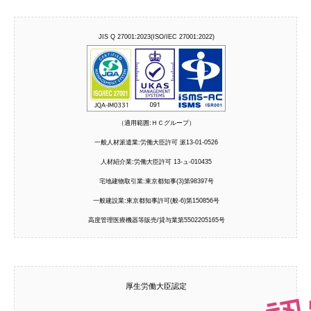
JIS Q 27001:2023(ISO/IEC 27001:2022)
（適用範囲:ＨＣグループ）
一般人材派遣業:労働大臣許可 派13-01-0526
人材紹介業:労働大臣許可 13-ュ-010435
宅地建物取引業:東京都知事(3)第98397号
一般建設業:東京都知事許可(般-6)第150856号
高度管理医療機器等販売/貸与業第5502205165号
厚生労働大臣認定