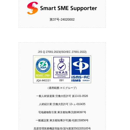
第37号‐24020002
JIS Q 27001:2023(ISO/IEC 27001:2022)
（適用範囲:ＨＣグループ）
一般人材派遣業:労働大臣許可 派13-01-0526
人材紹介業:労働大臣許可 13-ュ-010435
宅地建物取引業:東京都知事(3)第98397号
一般建設業:東京都知事許可(般-6)第150856号
高度管理医療機器等販売/貸与業第5502205165号