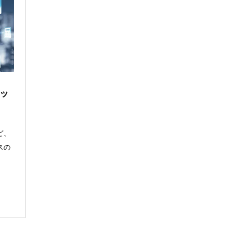
ッ
ど、
スの