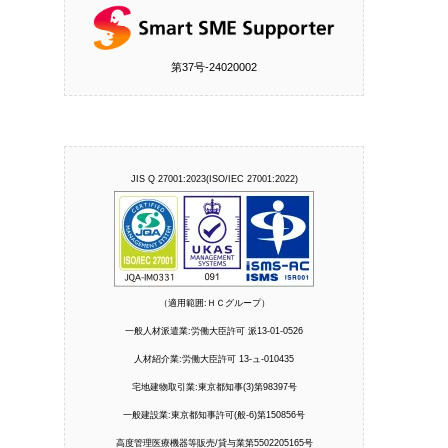
第37号‐24020002
JIS Q 27001:2023(ISO/IEC 27001:2022)
（適用範囲:ＨＣグループ）
一般人材派遣業:労働大臣許可 派13-01-0526
人材紹介業:労働大臣許可 13-ュ-010435
宅地建物取引業:東京都知事(3)第98397号
一般建設業:東京都知事許可(般-6)第150856号
高度管理医療機器等販売/貸与業第5502205165号