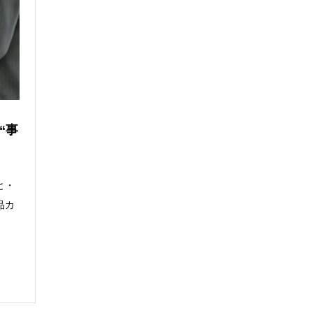
“事
と・
品カ