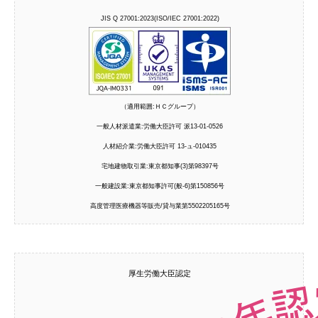
JIS Q 27001:2023(ISO/IEC 27001:2022)
（適用範囲:ＨＣグループ）
一般人材派遣業:労働大臣許可 派13-01-0526
人材紹介業:労働大臣許可 13-ュ-010435
宅地建物取引業:東京都知事(3)第98397号
一般建設業:東京都知事許可(般-6)第150856号
高度管理医療機器等販売/貸与業第5502205165号
厚生労働大臣認定