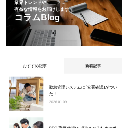
業界トレンドや
有益な情報をお届けします
コラムBlog
おすすめ記事
新着記事
勤怠管理システムに｢安否確認｣がつい
た！...
2026.01.09
BPO(業務代行)を成功させるためのポ