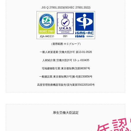
JIS Q 27001:2023(ISO/IEC 27001:2022)
（適用範囲:ＨＣグループ）
一般人材派遣業:労働大臣許可 派13-01-0526
人材紹介業:労働大臣許可 13-ュ-010435
宅地建物取引業:東京都知事(3)第98397号
一般建設業:東京都知事許可(般-6)第150856号
高度管理医療機器等販売/貸与業第5502205165号
厚生労働大臣認定