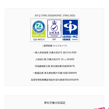
JIS Q 27001:2023(ISO/IEC 27001:2022)
（適用範囲:ＨＣグループ）
一般人材派遣業:労働大臣許可 派13-01-0526
人材紹介業:労働大臣許可 13-ュ-010435
宅地建物取引業:東京都知事(3)第98397号
一般建設業:東京都知事許可(般-6)第150856号
高度管理医療機器等販売/貸与業第5502205165号
厚生労働大臣認定