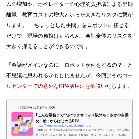
ムの増加や、オペレーターの心理的負担増による早期
離職、教育コストの増大といった大きなリスクに繋が
ります。 「ちょっとした手間」をロボットに任せる
だけで、現場の負担はもちろん、会社全体のリスクを
大きく抑えることができるのです。
「会話がメインなのに、ロボットが何をするの？」と
不思議に思われるかもしれませんが、今回はその
コー
ルセンターでの意外なRPA活用法を解説
いたします。
ゼロからはじめるRPA
｢こんな業務まで!?｣バックオフィス以外もまさかの自動
化 | ゼロからはじめるRPA
https://koushin.co.jp/rpa/callcenter-rpa/
「RPAって、経理や人事のようなバックオフィス向けのツールでしょ？」そんな風に
思っていませんか？ 実は今、お客様と直接お話しする「コールセンター」の現場