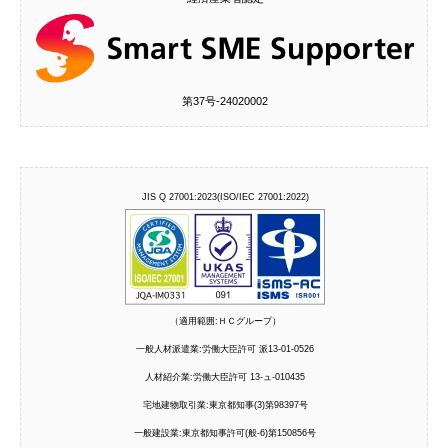
第37号‐24020002
JIS Q 27001:2023(ISO/IEC 27001:2022)
（適用範囲:ＨＣグループ）
一般人材派遣業:労働大臣許可 派13-01-0526
人材紹介業:労働大臣許可 13-ュ-010435
宅地建物取引業:東京都知事(3)第98397号
一般建設業:東京都知事許可(般-6)第150856号