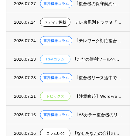
2026.07.27
｢複合機の保守契約･カウンター料金を徹底解説｜トータルコストの正しい計算方法｣を掲載
事務機器コラム
2026.07.24
テレ東系列ドラマ９『リーガルビート –逆転の法廷–』へ美術協力しました
メディア掲載
2026.07.24
｢テレワーク対応複合機の選び方｜リモート印刷･クラウド保存ができる機種と業者｣を掲載
事務機器コラム
2026.07.23
｢ただの便利ツールではもったいない！RPAを組織を変える武器にする方法｣を掲載
RPAコラム
2026.07.23
｢複合機リース途中での機種変更･乗り換えは可能？費用と手続きを解説｣を掲載
事務機器コラム
2026.07.21
【注意喚起】WordPressの重大な安全上の問題(脆弱性)に関するお知らせ
トピックス
2026.07.16
｢A3カラー複合機のリース料金相場｜月間印刷枚数別コスト目安と機種比較｣を掲載
事務機器コラム
2026.07.16
｢なぜあなたの会社の迷惑メール対策は、最悪の事態を防げないのか？｣を掲載
コラムBlog