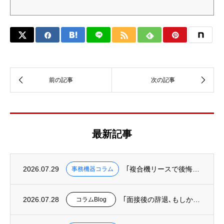
で、RPAの導入が急増しているんです。 「会話がメインなのに、ロボットが何をす
るの？」と
最新記事
2026.07.29
｢複合機リースで後悔しないために知っておくべき３つのこと｣を掲載
事務機器コラム
2026.07.28
｢面接後の辞退､もしかして“オフィスというUI”の欠陥が原因かも?｣を掲載
コラムBlog