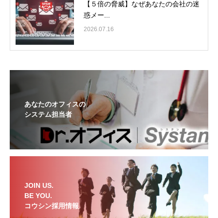
【５倍の脅威】なぜあなたの会社の迷
惑メー...
2026.07.16
あなたのオフィスの
システム担当者
JOIN US.
BE YOU.
コウシン採用情報