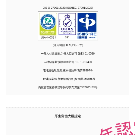
JIS Q 27001:2023(ISO/IEC 27001:2022)
（適用範囲:ＨＣグループ）
一般人材派遣業:労働大臣許可 派13-01-0526
人材紹介業:労働大臣許可 13-ュ-010435
宅地建物取引業:東京都知事(3)第98397号
一般建設業:東京都知事許可(般-6)第150856号
高度管理医療機器等販売/貸与業第5502205165号
厚生労働大臣認定