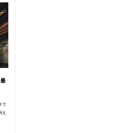
を最
年で
例え