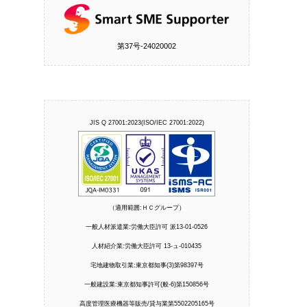
第37号‐24020002
JIS Q 27001:2023(ISO/IEC 27001:2022)
（適用範囲:ＨＣグループ）
一般人材派遣業:労働大臣許可 派13-01-0526
人材紹介業:労働大臣許可 13-ュ-010435
宅地建物取引業:東京都知事(3)第98397号
一般建設業:東京都知事許可(般-6)第150856号
高度管理医療機器等販売/貸与業第5502205165号