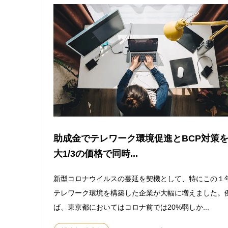
助成金でテレワーク環境促進とBCP対策
大1/3の価格で同時...
新型コロナウイルスの蔓延を契機として、特にこの１
テレワーク環境を構築した企業が大幅に増えました。
ば、東京都においてはコロナ前では20%弱しか...