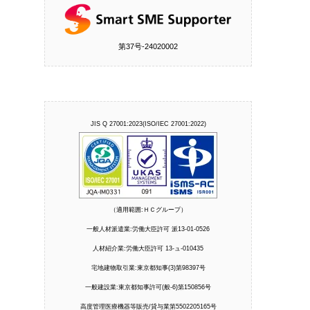
第37号‐24020002
JIS Q 27001:2023(ISO/IEC 27001:2022)
（適用範囲:ＨＣグループ）
一般人材派遣業:労働大臣許可 派13-01-0526
人材紹介業:労働大臣許可 13-ュ-010435
宅地建物取引業:東京都知事(3)第98397号
一般建設業:東京都知事許可(般-6)第150856号
高度管理医療機器等販売/貸与業第5502205165号