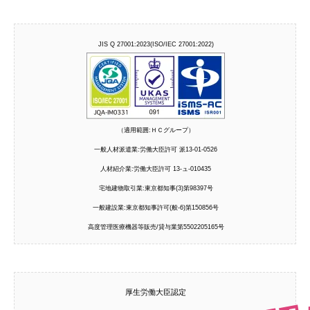
JIS Q 27001:2023(ISO/IEC 27001:2022)
（適用範囲:ＨＣグループ）
一般人材派遣業:労働大臣許可 派13-01-0526
人材紹介業:労働大臣許可 13-ュ-010435
宅地建物取引業:東京都知事(3)第98397号
一般建設業:東京都知事許可(般-6)第150856号
高度管理医療機器等販売/貸与業第5502205165号
厚生労働大臣認定