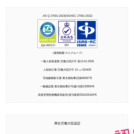
JIS Q 27001:2023(ISO/IEC 27001:2022)
（適用範囲:ＨＣグループ）
一般人材派遣業:労働大臣許可 派13-01-0526
人材紹介業:労働大臣許可 13-ュ-010435
宅地建物取引業:東京都知事(3)第98397号
一般建設業:東京都知事許可(般-6)第150856号
高度管理医療機器等販売/貸与業第5502205165号
厚生労働大臣認定