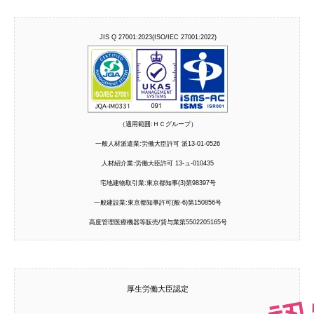
JIS Q 27001:2023(ISO/IEC 27001:2022)
（適用範囲:ＨＣグループ）
一般人材派遣業:労働大臣許可 派13-01-0526
人材紹介業:労働大臣許可 13-ュ-010435
宅地建物取引業:東京都知事(3)第98397号
一般建設業:東京都知事許可(般-6)第150856号
高度管理医療機器等販売/貸与業第5502205165号
厚生労働大臣認定