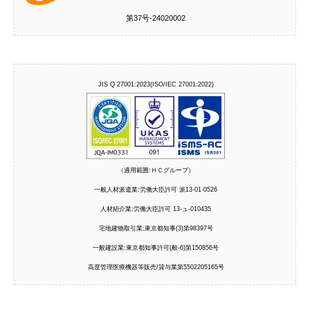
第37号‐24020002
JIS Q 27001:2023(ISO/IEC 27001:2022)
（適用範囲:ＨＣグループ）
一般人材派遣業:労働大臣許可 派13-01-0526
人材紹介業:労働大臣許可 13-ュ-010435
宅地建物取引業:東京都知事(3)第98397号
一般建設業:東京都知事許可(般-6)第150856号
高度管理医療機器等販売/貸与業第5502205165号