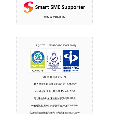
第37号‐24020002
JIS Q 27001:2023(ISO/IEC 27001:2022)
（適用範囲:ＨＣグループ）
一般人材派遣業:労働大臣許可 派13-01-0526
人材紹介業:労働大臣許可 13-ュ-010435
宅地建物取引業:東京都知事(3)第98397号
一般建設業:東京都知事許可(般-6)第150856号
高度管理医療機器等販売/貸与業第5502205165号