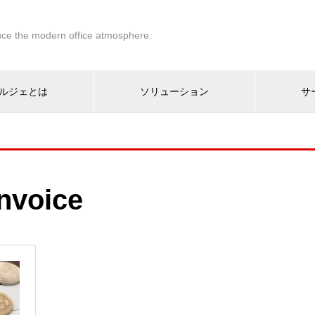
ce the modern office atmosphere.
ルジェとは
ソリューション
サ
invoice