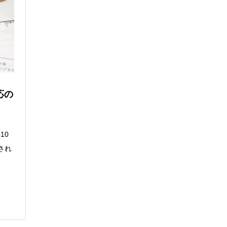
応の
10
され