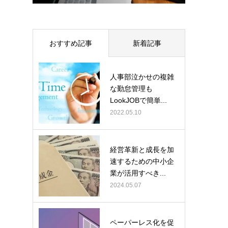
おすすめ記事
新着記事
人事部泣かせの複雑
な勤怠管理も
LookJOBで簡単...
2022.05.10
経営革新と成長を加
速するための中小企
業が活用すべき...
2024.05.07
ペーパーレス化を促