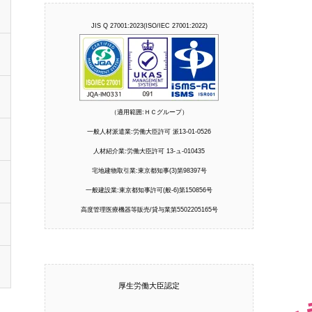
JIS Q 27001:2023(ISO/IEC 27001:2022)
（適用範囲:ＨＣグループ）
一般人材派遣業:労働大臣許可 派13-01-0526
人材紹介業:労働大臣許可 13-ュ-010435
宅地建物取引業:東京都知事(3)第98397号
一般建設業:東京都知事許可(般-6)第150856号
高度管理医療機器等販売/貸与業第5502205165号
厚生労働大臣認定