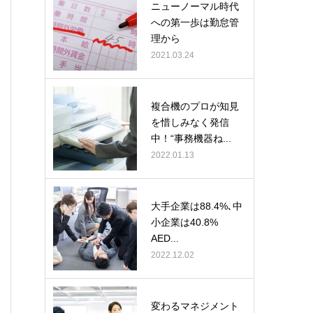
ニューノーマル時代
への第一歩は勤怠管
理から
2021.03.24
複合機のプロが知見
を惜しみなく発信
中！“事務機器ね...
2022.01.13
大手企業は88.4%､中
小企業は40.8%
AED...
2022.12.02
変わるマネジメント