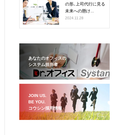
の形､上司代行に見る
未来への懸け...
2024.11.28
あなたのオフィスの
システム担当者
JOIN US.
BE YOU.
コウシン採用情報