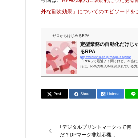
今回は、
RPAの導入に懐疑的だったある
外な副次効果」についてのエピソードを
ゼロからはじめるRPA
定型業務の自動化だけじゃ
るRPA
https://koushin.co.jp/rpa/plus-alpha/
「RPAって最近よく聞くけど、本当
れは、RPAの導入を検討されている方
る部長さんが、トラ
Post
Share
Hatena
｢デジタルプリントマークって何
だ？DPマーク非対応機...