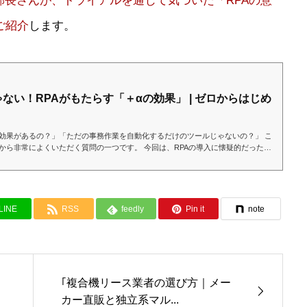
部長さんが、トライアルを通じて気づいた「RPAの意
ご紹介
します。
ない！RPAがもたらす「＋αの効果」 | ゼロからはじめ
に効果があるの？」「ただの事務作業を自動化するだけのツールじゃないの？」 こ
から非常によくいただく質問の一つです。 今回は、RPAの導入に懐疑的だったあ
LINE
RSS
feedly
Pin it
note
｢複合機リース業者の選び方｜メー
カー直販と独立系マル...