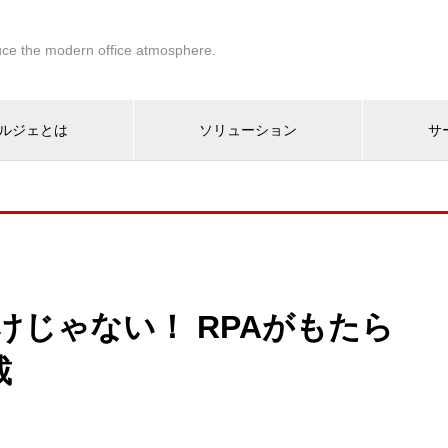
ce the modern office atmosphere.
ルジェとは
ソリューション
サ
けじゃない！ RPAがもたら
載