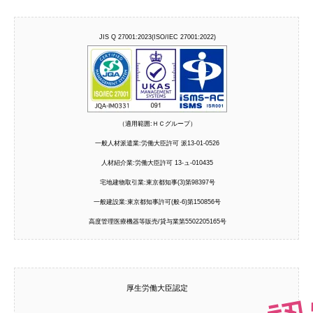
JIS Q 27001:2023(ISO/IEC 27001:2022)
（適用範囲:ＨＣグループ）
一般人材派遣業:労働大臣許可 派13-01-0526
人材紹介業:労働大臣許可 13-ュ-010435
宅地建物取引業:東京都知事(3)第98397号
一般建設業:東京都知事許可(般-6)第150856号
高度管理医療機器等販売/貸与業第5502205165号
厚生労働大臣認定