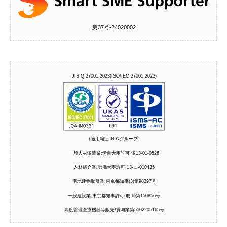
第37号‐24020002
JIS Q 27001:2023(ISO/IEC 27001:2022)
（適用範囲:ＨＣグループ）
一般人材派遣業:労働大臣許可 派13-01-0526
人材紹介業:労働大臣許可 13-ュ-010435
宅地建物取引業:東京都知事(3)第98397号
一般建設業:東京都知事許可(般-6)第150856号
高度管理医療機器等販売/貸与業第5502205165号