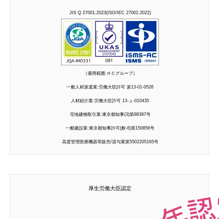
JIS Q 27001:2023(ISO/IEC 27001:2022)
（適用範囲:ＨＣグループ）
一般人材派遣業:労働大臣許可 派13-01-0526
人材紹介業:労働大臣許可 13-ュ-010435
宅地建物取引業:東京都知事(3)第98397号
一般建設業:東京都知事許可(般-6)第150856号
高度管理医療機器等販売/貸与業第5502205165号
厚生労働大臣認定