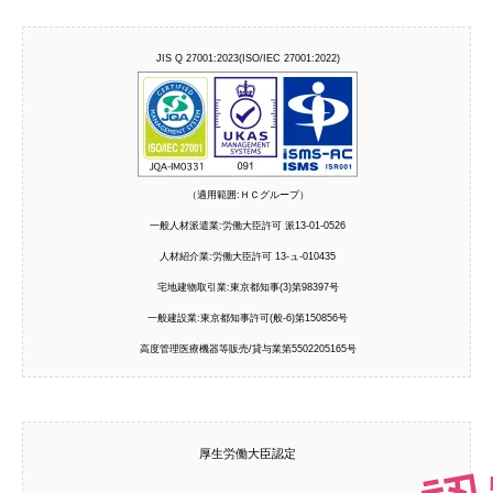
JIS Q 27001:2023(ISO/IEC 27001:2022)
（適用範囲:ＨＣグループ）
一般人材派遣業:労働大臣許可 派13-01-0526
人材紹介業:労働大臣許可 13-ュ-010435
宅地建物取引業:東京都知事(3)第98397号
一般建設業:東京都知事許可(般-6)第150856号
高度管理医療機器等販売/貸与業第5502205165号
厚生労働大臣認定