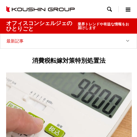

オフィスコンシェルジェの
業界トレンドや有益な情報をお
ひとりごと
届けします
最新記事
消費税転嫁対策特別処置法