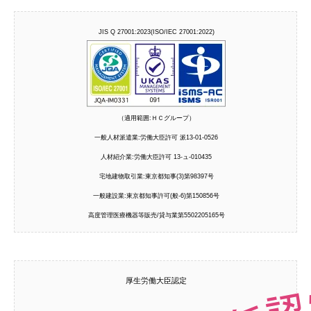
JIS Q 27001:2023(ISO/IEC 27001:2022)
（適用範囲:ＨＣグループ）
一般人材派遣業:労働大臣許可 派13-01-0526
人材紹介業:労働大臣許可 13-ュ-010435
宅地建物取引業:東京都知事(3)第98397号
一般建設業:東京都知事許可(般-6)第150856号
高度管理医療機器等販売/貸与業第5502205165号
厚生労働大臣認定