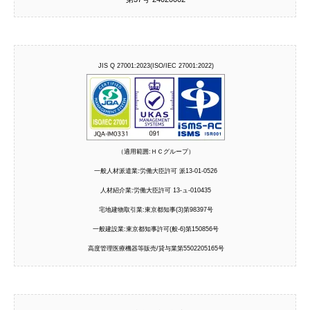
JIS Q 27001:2023(ISO/IEC 27001:2022)
（適用範囲:ＨＣグループ）
一般人材派遣業:労働大臣許可 派13-01-0526
人材紹介業:労働大臣許可 13-ュ-010435
宅地建物取引業:東京都知事(3)第98397号
一般建設業:東京都知事許可(般-6)第150856号
高度管理医療機器等販売/貸与業第5502205165号