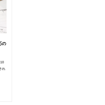
応の
10
され