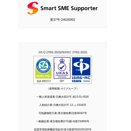
第37号‐24020002
JIS Q 27001:2023(ISO/IEC 27001:2022)
（適用範囲:ＨＣグループ）
一般人材派遣業:労働大臣許可 派13-01-0526
人材紹介業:労働大臣許可 13-ュ-010435
宅地建物取引業:東京都知事(3)第98397号
一般建設業:東京都知事許可(般-6)第150856号
高度管理医療機器等販売/貸与業第5502205165号