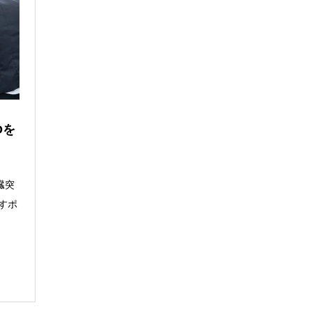
Dを
臓突
すポ