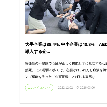
大手企業は88.4%､中小企業は40.8% AE
導入する企...
突発性の不整脈で心臓が正しく機能せずに死亡する心
然死。 この原因の多くは、心臓がけいれんし血液を流
ンプ機能を失った「心室細動」とばれる重篤な...
エンバイロメント
2022.12.02
2026.03.06