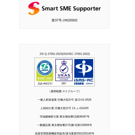
第37号‐24020002
JIS Q 27001:2023(ISO/IEC 27001:2022)
（適用範囲:ＨＣグループ）
一般人材派遣業:労働大臣許可 派13-01-0526
人材紹介業:労働大臣許可 13-ュ-010435
宅地建物取引業:東京都知事(3)第98397号
一般建設業:東京都知事許可(般-6)第150856号
高度管理医療機器等販売/貸与業第5502205165号