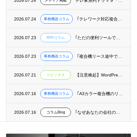
2026.07.24
テレ東系列ドラマ９『リーガルビート –逆転の法廷–』へ美術協力しました
メディア掲載
2026.07.24
｢テレワーク対応複合機の選び方｜リモート印刷･クラウド保存ができる機種と業者｣を掲載
事務機器コラム
2026.07.23
｢ただの便利ツールではもったいない！RPAを組織を変える武器にする方法｣を掲載
RPAコラム
2026.07.23
｢複合機リース途中での機種変更･乗り換えは可能？費用と手続きを解説｣を掲載
事務機器コラム
2026.07.21
【注意喚起】WordPressの重大な安全上の問題(脆弱性)に関するお知らせ
トピックス
2026.07.16
｢A3カラー複合機のリース料金相場｜月間印刷枚数別コスト目安と機種比較｣を掲載
事務機器コラム
2026.07.16
｢なぜあなたの会社の迷惑メール対策は、最悪の事態を防げないのか？｣を掲載
コラムBlog