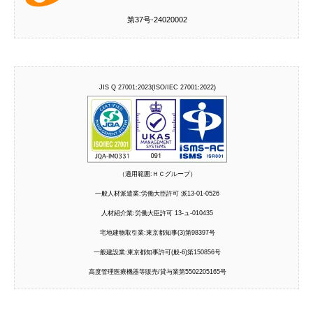
第37号‐24020002
JIS Q 27001:2023(ISO/IEC 27001:2022)
（適用範囲:ＨＣグループ）
一般人材派遣業:労働大臣許可 派13-01-0526
人材紹介業:労働大臣許可 13-ュ-010435
宅地建物取引業:東京都知事(3)第98397号
一般建設業:東京都知事許可(般-6)第150856号
高度管理医療機器等販売/貸与業第5502205165号