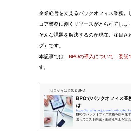
企業経営を支えるバックオフィス業務。
コア業務に割くリソースがとられてしま
そんな課題を解決するのが現在、注目さ
グ）です。
本記事では、
BPOの導入について、委
す。
ゼロからはじめるBPO
BPOでバックオフィス業
は
https://koushin.co.jp/zero-bpo/bpo-back-o
BPOでバックオフィス業務を効率化
適化でコスト削減・生産性向上を実現