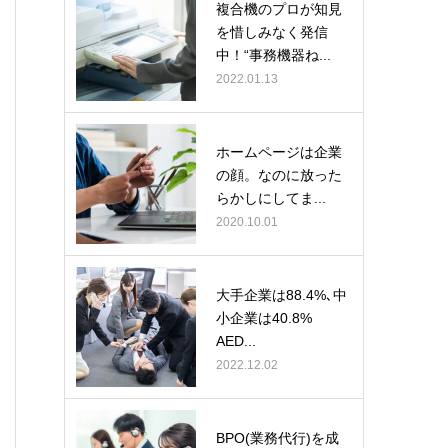
複合機のプロが知見
を惜しみなく発信
中！“事務機器ね...
2022.01.13
ホームページは企業
の顔。なのに放った
らかしにしてま...
2020.10.01
大手企業は88.4%､中
小企業は40.8%
AED...
2022.12.02
BPO(業務代行)を成