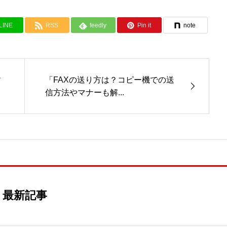
LINE
RSS
feedly
Pin it
note
す
「FAXの送り方は？コピー機での送
信方法やマナーも解...
最新記事