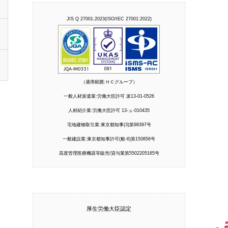
JIS Q 27001:2023(ISO/IEC 27001:2022)
（適用範囲:ＨＣグループ）
一般人材派遣業:労働大臣許可 派13-01-0526
人材紹介業:労働大臣許可 13-ュ-010435
宅地建物取引業:東京都知事(3)第98397号
一般建設業:東京都知事許可(般-6)第150856号
高度管理医療機器等販売/貸与業第5502205165号
厚生労働大臣認定