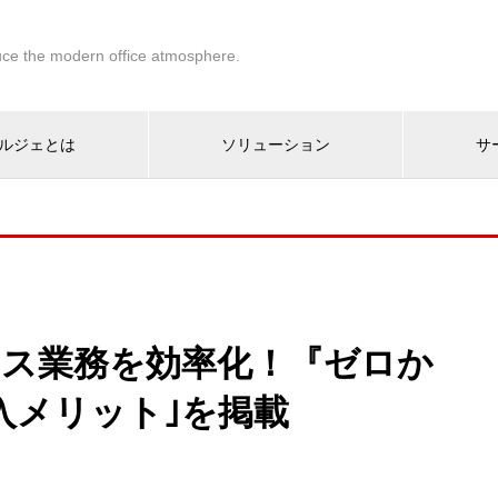
ce the modern office atmosphere.
ルジェとは
ソリューション
サ
ィス業務を効率化！『ゼロか
入メリット｣を掲載