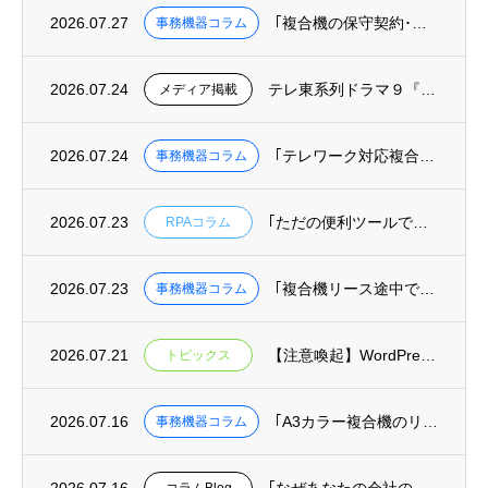
2026.07.27
｢複合機の保守契約･カウンター料金を徹底解説｜トータルコストの正しい計算方法｣を掲載
事務機器コラム
2026.07.24
テレ東系列ドラマ９『リーガルビート –逆転の法廷–』へ美術協力しました
メディア掲載
2026.07.24
｢テレワーク対応複合機の選び方｜リモート印刷･クラウド保存ができる機種と業者｣を掲載
事務機器コラム
2026.07.23
｢ただの便利ツールではもったいない！RPAを組織を変える武器にする方法｣を掲載
RPAコラム
2026.07.23
｢複合機リース途中での機種変更･乗り換えは可能？費用と手続きを解説｣を掲載
事務機器コラム
2026.07.21
【注意喚起】WordPressの重大な安全上の問題(脆弱性)に関するお知らせ
トピックス
2026.07.16
｢A3カラー複合機のリース料金相場｜月間印刷枚数別コスト目安と機種比較｣を掲載
事務機器コラム