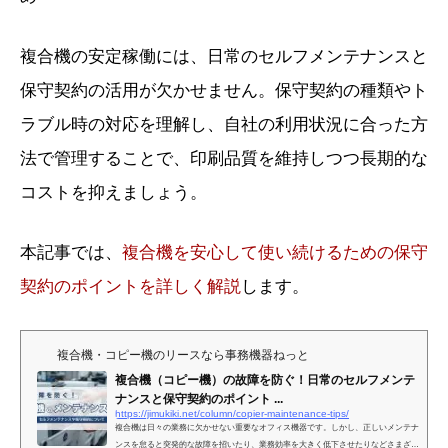
複合機の安定稼働には、日常のセルフメンテナンスと
保守契約の活用が欠かせません。保守契約の種類やト
ラブル時の対応を理解し、自社の利用状況に合った方
法で管理することで、印刷品質を維持しつつ長期的な
コストを抑えましょう。
本記事では、
複合機を安心して使い続けるための保守
契約のポイントを詳しく解説
します。
複合機・コピー機のリースなら事務機器ねっと
複合機（コピー機）の故障を防ぐ！日常のセルフメンテ
ナンスと保守契約のポイント ...
https://jimukiki.net/column/copier-maintenance-tips/
複合機は日々の業務に欠かせない重要なオフィス機器です。しかし、正しいメンテナ
ンスを怠ると突発的な故障を招いたり、業務効率を大きく低下させたりなどさまざま