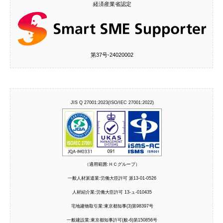
経済産業省認定
第37号‐24020002
JIS Q 27001:2023(ISO/IEC 27001:2022)
（適用範囲:ＨＣグループ）
一般人材派遣業:労働大臣許可 派13-01-0526
人材紹介業:労働大臣許可 13-ュ-010435
宅地建物取引業:東京都知事(3)第98397号
一般建設業:東京都知事許可(般-6)第150856号