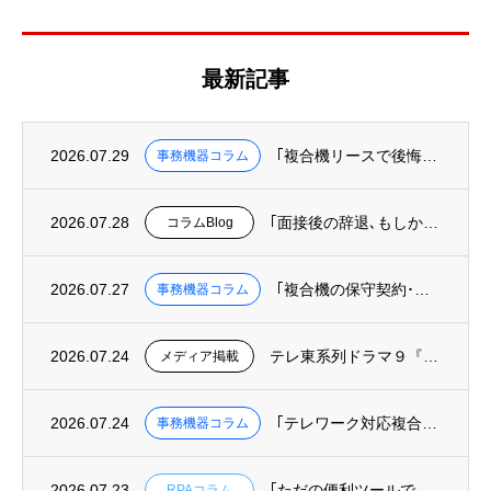
最新記事
2026.07.29
｢複合機リースで後悔しないために知っておくべき３つのこと｣を掲載
事務機器コラム
2026.07.28
｢面接後の辞退､もしかして“オフィスというUI”の欠陥が原因かも?｣を掲載
コラムBlog
2026.07.27
｢複合機の保守契約･カウンター料金を徹底解説｜トータルコストの正しい計算方法｣を掲載
事務機器コラム
2026.07.24
テレ東系列ドラマ９『リーガルビート –逆転の法廷–』へ美術協力しました
メディア掲載
2026.07.24
｢テレワーク対応複合機の選び方｜リモート印刷･クラウド保存ができる機種と業者｣を掲載
事務機器コラム
2026.07.23
｢ただの便利ツールではもったいない！RPAを組織を変える武器にする方法｣を掲載
RPAコラム