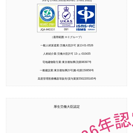
JIS Q 27001:2023(ISO/IEC 27001:2022)
（適用範囲:ＨＣグループ）
一般人材派遣業:労働大臣許可 派13-01-0526
人材紹介業:労働大臣許可 13-ュ-010435
宅地建物取引業:東京都知事(3)第98397号
一般建設業:東京都知事許可(般-6)第150856号
高度管理医療機器等販売/貸与業第5502205165号
厚生労働大臣認定