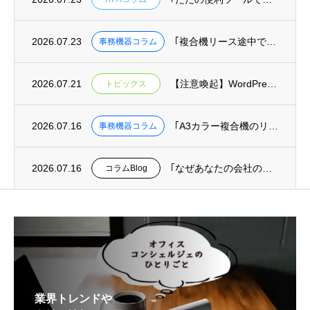
2026.07.23
｢複合機リース途中での機種変更･乗り換えは可能？費用と手続きを解説｣を掲載
事務機器コラム
2026.07.21
【注意喚起】WordPressの重大な安全上の問題(脆弱性)に関するお知らせ
トピックス
2026.07.16
｢A3カラー複合機のリース料金相場｜月間印刷枚数別コスト目安と機種比較｣を掲載
事務機器コラム
2026.07.16
｢なぜあなたの会社の迷惑メール対策は、最悪の事態を防げないのか？｣を掲載
コラムBlog
業界トレンドや