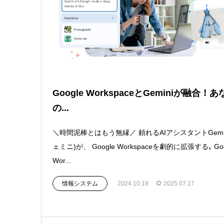
Google WorkspaceとGeminiが融合！
の...
＼時間泥棒とはもう無縁／ 頼れるAIアシスタントGemi
ェミニ)が、 Google Workspaceを劇的に拡張する｡ Goo
Wor...
情報システム
2024.10.18
2025.07.17