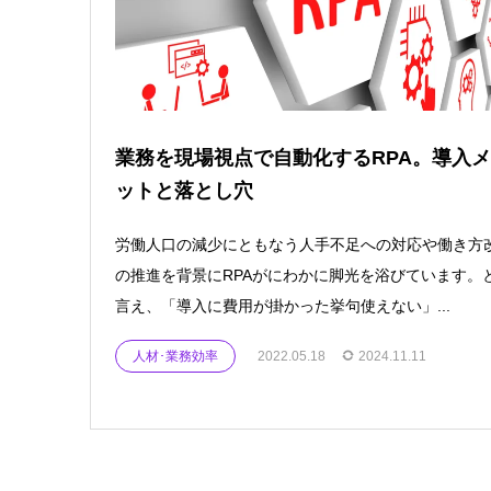
業務を現場視点で自動化するRPA。導入
ットと落とし穴
労働人口の減少にともなう人手不足への対応や働き方
の推進を背景にRPAがにわかに脚光を浴びています。
言え、「導入に費用が掛かった挙句使えない」...
人材･業務効率
2022.05.18
2024.11.11