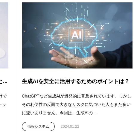
...
生成AIを安全に活用するためのポイントは？
けで
ChatGPTなど生成AIが爆発的に普及されています。しかし
ャッ
その利便性の反面で大きなリスクに気づいた人もまた多い
に違いありません。今回は、生成AIの...
情報システム
2024.01.22