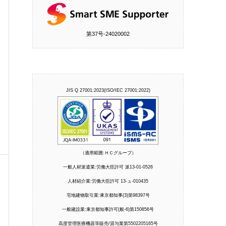
第37号‐24020002
JIS Q 27001:2023(ISO/IEC 27001:2022)
（適用範囲:ＨＣグループ）
一般人材派遣業:労働大臣許可 派13-01-0526
人材紹介業:労働大臣許可 13-ュ-010435
宅地建物取引業:東京都知事(3)第98397号
一般建設業:東京都知事許可(般-6)第150856号
高度管理医療機器等販売/貸与業第5502205165号