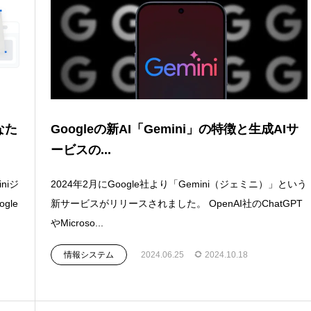
あなた
Googleの新AI「Gemini」の特徴と生成AIサ
ービスの...
niジ
2024年2月にGoogle社より「Gemini（ジェミニ）」という
gle
新サービスがリリースされました。 OpenAI社のChatGPT
やMicroso...
情報システム
2024.06.25
2024.10.18