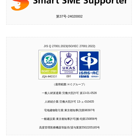
第37号‐24020002
JIS Q 27001:2023(ISO/IEC 27001:2022)
（適用範囲:ＨＣグループ）
一般人材派遣業:労働大臣許可 派13-01-0526
人材紹介業:労働大臣許可 13-ュ-010435
宅地建物取引業:東京都知事(3)第98397号
一般建設業:東京都知事許可(般-6)第150856号
高度管理医療機器等販売/貸与業第5502205165号