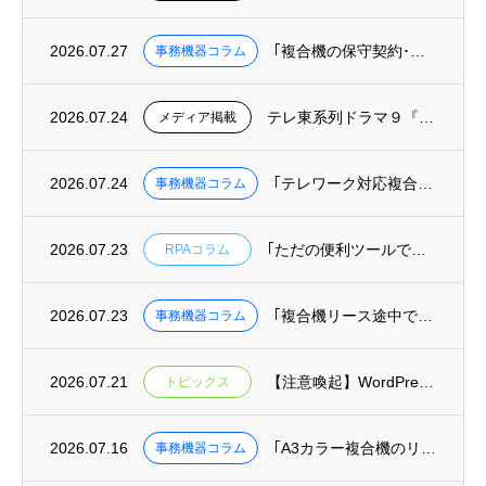
2026.07.27
｢複合機の保守契約･カウンター料金を徹底解説｜トータルコストの正しい計算方法｣を掲載
事務機器コラム
2026.07.24
テレ東系列ドラマ９『リーガルビート –逆転の法廷–』へ美術協力しました
メディア掲載
2026.07.24
｢テレワーク対応複合機の選び方｜リモート印刷･クラウド保存ができる機種と業者｣を掲載
事務機器コラム
2026.07.23
｢ただの便利ツールではもったいない！RPAを組織を変える武器にする方法｣を掲載
RPAコラム
2026.07.23
｢複合機リース途中での機種変更･乗り換えは可能？費用と手続きを解説｣を掲載
事務機器コラム
2026.07.21
【注意喚起】WordPressの重大な安全上の問題(脆弱性)に関するお知らせ
トピックス
2026.07.16
｢A3カラー複合機のリース料金相場｜月間印刷枚数別コスト目安と機種比較｣を掲載
事務機器コラム