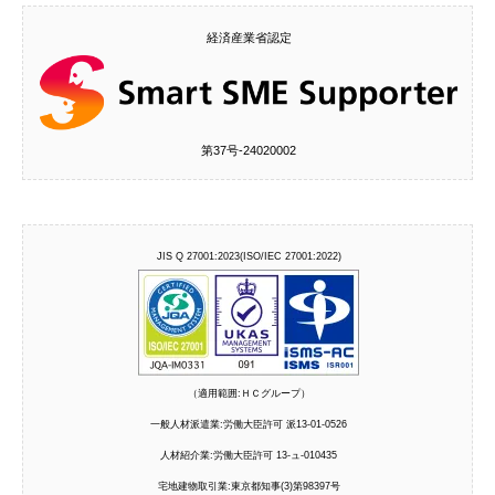
経済産業省認定
第37号‐24020002
JIS Q 27001:2023(ISO/IEC 27001:2022)
（適用範囲:ＨＣグループ）
一般人材派遣業:労働大臣許可 派13-01-0526
人材紹介業:労働大臣許可 13-ュ-010435
宅地建物取引業:東京都知事(3)第98397号