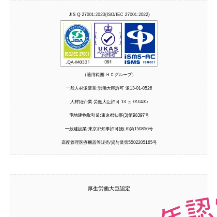
JIS Q 27001:2023(ISO/IEC 27001:2022)
（適用範囲:ＨＣグループ）
一般人材派遣業:労働大臣許可 派13-01-0526
人材紹介業:労働大臣許可 13-ュ-010435
宅地建物取引業:東京都知事(3)第98397号
一般建設業:東京都知事許可(般-6)第150856号
高度管理医療機器等販売/貸与業第5502205165号
厚生労働大臣認定