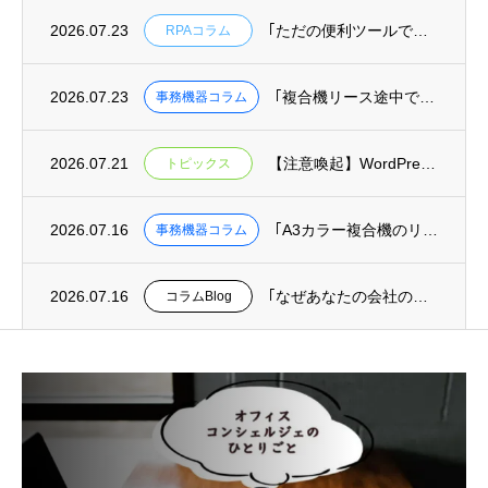
2026.07.23
｢ただの便利ツールではもったいない！RPAを組織を変える武器にする方法｣を掲載
RPAコラム
2026.07.23
｢複合機リース途中での機種変更･乗り換えは可能？費用と手続きを解説｣を掲載
事務機器コラム
2026.07.21
【注意喚起】WordPressの重大な安全上の問題(脆弱性)に関するお知らせ
トピックス
2026.07.16
｢A3カラー複合機のリース料金相場｜月間印刷枚数別コスト目安と機種比較｣を掲載
事務機器コラム
2026.07.16
｢なぜあなたの会社の迷惑メール対策は、最悪の事態を防げないのか？｣を掲載
コラムBlog