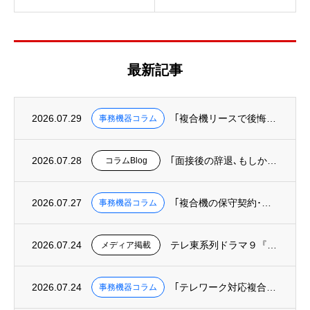
最新記事
2026.07.29
｢複合機リースで後悔しないために知っておくべき３つのこと｣を掲載
事務機器コラム
2026.07.28
｢面接後の辞退､もしかして“オフィスというUI”の欠陥が原因かも?｣を掲載
コラムBlog
2026.07.27
｢複合機の保守契約･カウンター料金を徹底解説｜トータルコストの正しい計算方法｣を掲載
事務機器コラム
2026.07.24
テレ東系列ドラマ９『リーガルビート –逆転の法廷–』へ美術協力しました
メディア掲載
2026.07.24
｢テレワーク対応複合機の選び方｜リモート印刷･クラウド保存ができる機種と業者｣を掲載
事務機器コラム