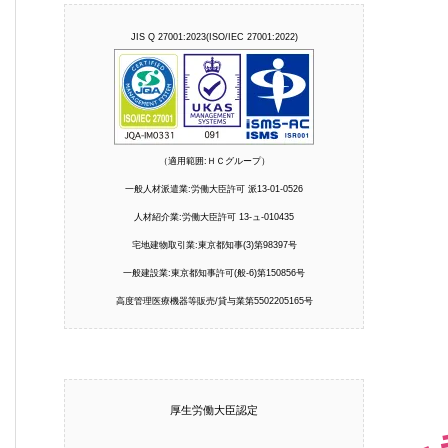
JIS Q 27001:2023(ISO/IEC 27001:2022)
（適用範囲:ＨＣグループ）
一般人材派遣業:労働大臣許可 派13-01-0526
人材紹介業:労働大臣許可 13-ュ-010435
宅地建物取引業:東京都知事(3)第98397号
一般建設業:東京都知事許可(般-6)第150856号
高度管理医療機器等販売/貸与業第5502205165号
厚生労働大臣認定