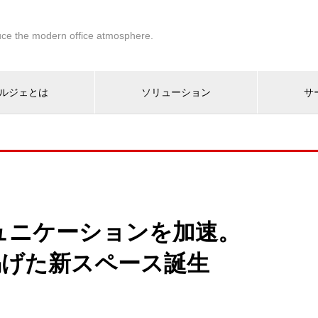
ce the modern office atmosphere.
ルジェとは
ソリューション
サ
ュニケーションを加速。
as｣を掲げた新スペース誕生