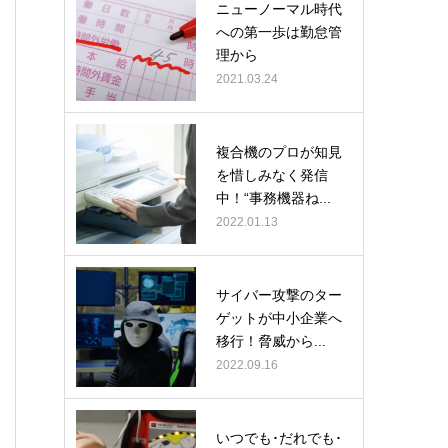
ニューノーマル時代
への第一歩は勤怠管
理から
2021.03.24
複合機のプロが知見
を惜しみなく発信
中！“事務機器ね...
2022.01.13
サイバー攻撃のター
ゲットが中小企業へ
移行！脅威から...
2022.09.16
いつでも･だれでも･