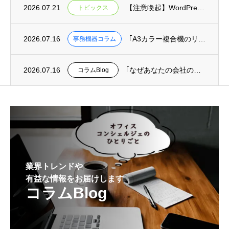
2026.07.21
【注意喚起】WordPressの重大な安全上の問題(脆弱性)に関するお知らせ
トピックス
2026.07.16
｢A3カラー複合機のリース料金相場｜月間印刷枚数別コスト目安と機種比較｣を掲載
事務機器コラム
2026.07.16
｢なぜあなたの会社の迷惑メール対策は、最悪の事態を防げないのか？｣を掲載
コラムBlog
業界トレンドや
有益な情報をお届けします
コラムBlog