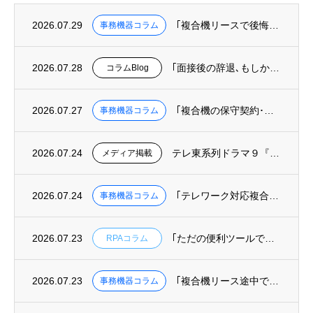
2026.07.29
｢複合機リースで後悔しないために知っておくべき３つのこと｣を掲載
事務機器コラム
2026.07.28
｢面接後の辞退､もしかして“オフィスというUI”の欠陥が原因かも?｣を掲載
コラムBlog
2026.07.27
｢複合機の保守契約･カウンター料金を徹底解説｜トータルコストの正しい計算方法｣を掲載
事務機器コラム
2026.07.24
テレ東系列ドラマ９『リーガルビート –逆転の法廷–』へ美術協力しました
メディア掲載
2026.07.24
｢テレワーク対応複合機の選び方｜リモート印刷･クラウド保存ができる機種と業者｣を掲載
事務機器コラム
2026.07.23
｢ただの便利ツールではもったいない！RPAを組織を変える武器にする方法｣を掲載
RPAコラム
2026.07.23
｢複合機リース途中での機種変更･乗り換えは可能？費用と手続きを解説｣を掲載
事務機器コラム