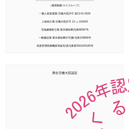
（適用範囲:ＨＣグループ）
一般人材派遣業:労働大臣許可 派13-01-0526
人材紹介業:労働大臣許可 13-ュ-010435
宅地建物取引業:東京都知事(3)第98397号
一般建設業:東京都知事許可(般-6)第150856号
高度管理医療機器等販売/貸与業第5502205165号
厚生労働大臣認定