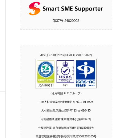
第37号‐24020002
JIS Q 27001:2023(ISO/IEC 27001:2022)
（適用範囲:ＨＣグループ）
一般人材派遣業:労働大臣許可 派13-01-0526
人材紹介業:労働大臣許可 13-ュ-010435
宅地建物取引業:東京都知事(3)第98397号
一般建設業:東京都知事許可(般-6)第150856号
高度管理医療機器等販売/貸与業第5502205165号