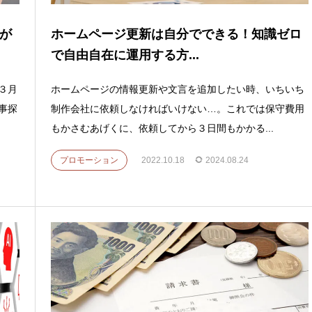
が
ホームページ更新は自分でできる！知識ゼロ
で自由自在に運用する方...
３月
ホームページの情報更新や文言を追加したい時、いちいち
事探
制作会社に依頼しなければいけない…。これでは保守費用
もかさむあげくに、依頼してから３日間もかかる...
プロモーション
2022.10.18
2024.08.24