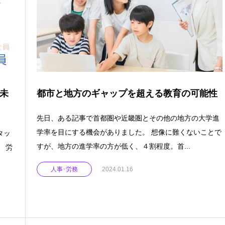
未
都市と地方のギャップを超える教育の可能性
先日、ある記事で首都圏や近畿圏とその他の地方の大学進
学率を目にする機会がありました。 想像に難くないことで
タッ
すが、地方の進学率の方が低く、４割程度。首...
 労
人事･労務
2024.01.16