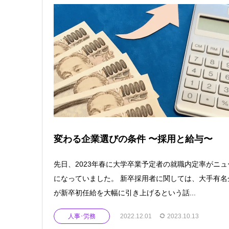
変わる企業選びの条件 〜採用と給与〜
先⽇、2023年春に⼤学卒業予定者の就職内定率がニュ
になっていました。 新卒採⽤者に関しては、⼤⼿有名
が新卒初任給を⼤幅に引き上げるという話...
人事･労務
2022.12.01
2023.10.13