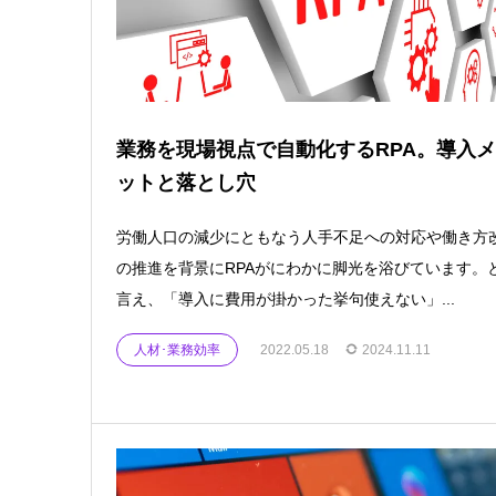
業務を現場視点で自動化するRPA。導入
ットと落とし穴
労働人口の減少にともなう人手不足への対応や働き方
の推進を背景にRPAがにわかに脚光を浴びています。
言え、「導入に費用が掛かった挙句使えない」...
人材･業務効率
2022.05.18
2024.11.11